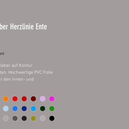
ber Herzlinie Ente
Price
ded
kleber auf Kontur
ten. Hochwertige PVC Folie
ür den Innen- und
eich. Auf allem verklebbar was
 staubfrei ist. Inhalt 1 Stück.
 11 cm
 22 cm
 33 cm