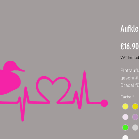
Aufkle
€16.90
VAT Inclu
Plottauf
geschnit
Oracal f
Außenber
Farbe
*
fett- und
Größen:
ca. 20 x
ca. 40 x
ca. 60 x