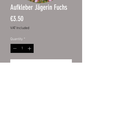
Aufkleber Jägerin Fuchs
Price
€3.50
VAT Included
Quantity
*
Add to Cart
Material: Hochwertige Folie mit
UV Schutzlaminat
Größe: ca. 9 x 11 cm
Geignet auf allen Fett und
Staubfreien Flächen.
Geeignet für die Anbringung an