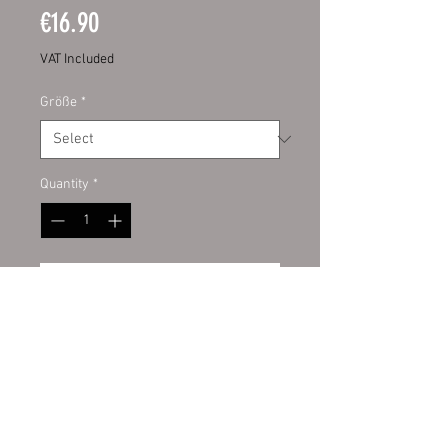
Price
€16.90
VAT Included
Größe
*
Quantity
*
Add to Cart
Digitaldruckaufkleber mit UV-
Schutzlamiant auf Kontur
geschnitten. Hochwertige PVC
Folie für den Innen- und
Außenbereich. Hintergrund weiß.