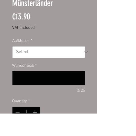
Münsterländer
Price
€13.90
VAT Included
Aufkleber
*
Wunschtext:
*
0/25
Quantity
*
Add to Cart