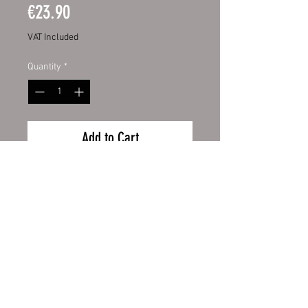
Price
€23.90
VAT Included
Quantity
*
Add to Cart
Hochwertige Digitaldruckfolie mit
UV-Schutzlaminat. Dadurch bieten
sie Ihnen eine lange Haltbarkeit
und behalten lange die Intensität
ihrer Farben. Aufgezogen
auf Aluverbundplatte 3mm mit
Wiederrufsbelehrung
abgerundeten Ecken.
Zahlung und Versand