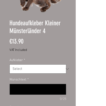
Hundeaufkleber Kleiner
Münsterländer 4
Price
€13.90
VAT Included
Aufkleber
*
Wunschtext:
*
0/25