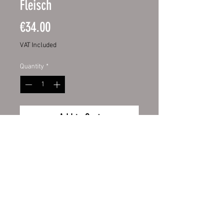
Fleisch
Price
€34.00
VAT Included
Quantity
*
Add to Cart
Spülmaschinen Aufkleber
34,00 €
Preis
inkl. MwSt.
Wiederrufsbelehrung