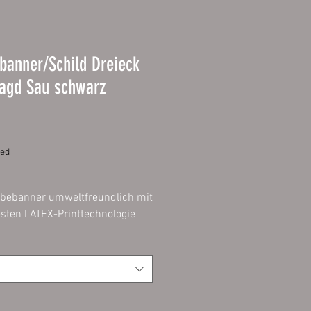
banner/Schild Dreieck
jagd Sau schwarz
Price
ded
bebanner umweltfreundlich mit
sten LATEX-Printtechnologie
 in fotorealistischer
lität.
 geeignet für Aktionen,
ner, Veranstaltungen,
lanen und Fassadenwerbung.