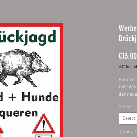
Werbe
Drückj
€13.00
VAT Inclu
Banner:
PVC-Wer
der neue
bedruckt
Größe
*
Druckqua
Speziell
Select
Partyban
Gerüstp
Quantity
*