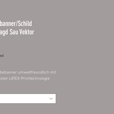
banner/Schild
agd Sau Vektor
Price
ded
bebanner umweltfreundlich mit
sten LATEX-Printtechnologie
 in fotorealistischer
lität.
 geeignet für Aktionen,
ner, Veranstaltungen,
lanen und Fassadenwerbung.