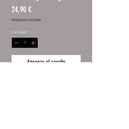
Precio
24,90 €
Impuesto incluido
Cantidad
*
Agregar al carrito
Edelstahl-Thermobecher 17oz
Hochwertiger 17oz Edelstahl-
Thermobecher
Hochweiß, glänzende
Oberfläche
Druck von höchster Qualität
Wiederrufsbelehrung
Ø ca. 85 mm
Fassungsvermögen ca. 470 ml
Zahlung und Versand