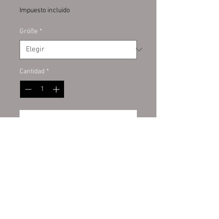
Impuesto incluido
Größe
*
Cantidad
*
Agregar al carrito
Banner:
PVC-Werbebanner
umweltfreundlich mit der
neuesten LATEX-Printtechnologie
bedruckt in fotorealistischer
Druckqualität.
Wiederrufsbelehrung