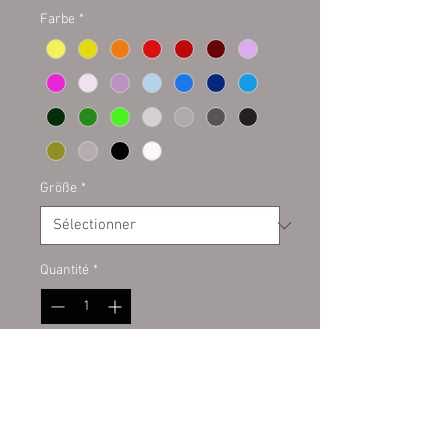
Farbe
*
Größe
*
Quantité
*
Ajouter au panier
Plottaufkleber auf Kontur