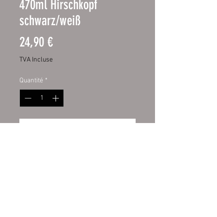
470ml Hirschkopf
schwarz/weiß
Prix
24,90 €
TVA Incluse
Quantité
*
Ajouter au panier
Edelstahl-Thermobecher 17oz
Hochwertiger 17oz Edelstahl-
Thermobecher
Hochweiß, glänzende
Oberfläche