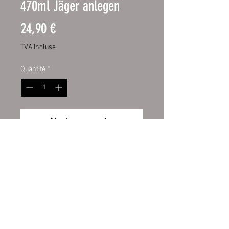
470ml Jäger anlegen
Prix
24,90 €
TVA Incluse
Quantité
*
Ajouter au panier
Edelstahl-Thermobecher 17oz
Hochwertiger 17oz Edelstahl-
Thermobecher
Hochweiß, glänzende
Oberfläche
Druck von höchster Qualität
Wiederrufsbelehrung
Ø ca. 85 mm