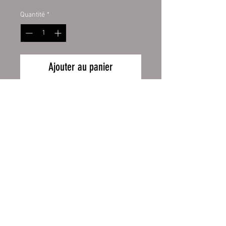
Quantité
*
Ajouter au panier
Emailletasse weiß 12oz, mit
schwarzem Tassenrand.
Emailletasse weiß mit original
ORCA Beschichtung
Wiederrufsbelehrung
Handspülung empfohlen
Zahlung und Versand
Höhe 80 mm, Ø 80 mm, ca. 130 g
AGB
Impressum
Fassungsvermögen ca. 300 ml