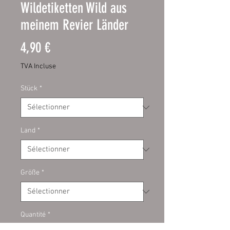
Wildetiketten Wild aus
meinem Revier Länder
Prix
4,90 €
TVA Incluse
Stück
*
Land
*
Größe
*
Quantité
*