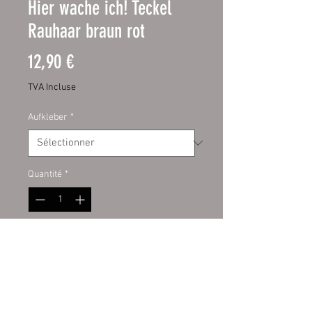
Hier wache ich! Teckel
Rauhaar braun rot
Prix
12,90 €
TVA Incluse
Aufkleber
*
Quantité
*
Ajouter au panier
Schild:
hochwertige Digitaldruckfo
lie mit UV-Schutzlaminat auf