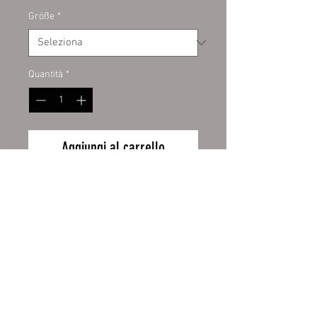
Größe
*
Quantità
*
Aggiungi al carrello
Digitaldruckaufkleber auf Kontur
geschnitten. Hochwertige PVC
Folie für den Innen- und
Außenbereich. Auf allem
verklebbar was fett- und staubfrei
ist. Inhalt 1 Stück.
Wiederrufsbelehrung
Größen:
ca. 20 x 10 cm
Zahlung und Versand