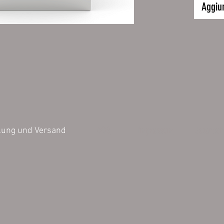
Unsere 
Aggiun
bestehen
selbstkl
schnell 
wieder a
Vorausse
staub- u
Durch di
sehr ein
AGB
Impressum
Datensch
lung und Versand
Hintergr
UV-Schu
Größe 6
Inhalt 1
Verklebe