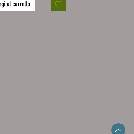
Geschirrspülmaschinen-Tattoos
gi al carrello
 aus hochwertiger,
ebender, glänzender Folie, die
aufgeklebt und natürlich auch
bgelöst werden kann.
tzung dafür ist lediglich eine
nd fettfreie Fläche.
e Luftkanäle lässt sich die Folie
fach blasenfrei verkleben.
utz
und weiß mit Digitaldruck und
tzlaminat.
0 x 60 cm
 Aufkleber und
anleitung