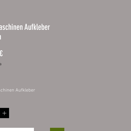
aschinen Aufkleber
h
Prezzo
€
a
chinen Aufkleber
reis
St.