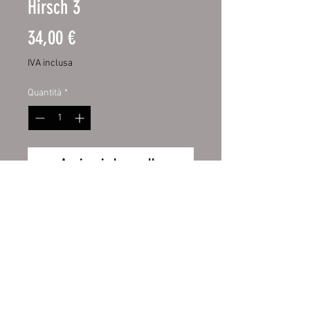
Hirsch 3
Prezzo
34,00 €
IVA inclusa
Quantità
*
Aggiungi al carrello
Spülmaschinen Aufkleber
34,00 €
Preis
inkl. MwSt.
Wiederrufsbelehrung