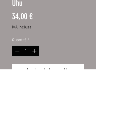
Uhu
Prezzo
34,00 €
IVA inclusa
Quantità
*
Aggiungi al carrello
Spülmaschinen Aufkleber
34,00 €
Preis
inkl. MwSt.
Wiederrufsbelehrung