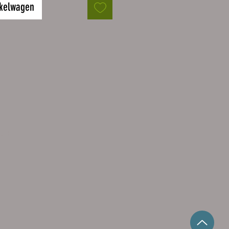
Doppelwandige Thermoflasche
nkelwagen
raubverschluss - Handspülung
en.
5 mm x Ø 70 mm, ca. 305 g
svermögen ca. 500 ml
kfläche beträgt 16 x 8 cm.
tiv wird größtmöglich auf
läche gedruckt.
Stück.
utz
liche und farbliche Darstellung
on der tasächlichen
ung abweichen. Das liegt u.a. an
darstellung der
iedlichen Bildschirme.