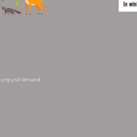
länger. 
In wi
mit Sch
empfohl
Höhe 26
Fassung
Die Druc
Jedes Mo
dieser F
Inhalt 1 
AGB
Impressum
Datensch
lung und Versand
Die bild
können v
Darstell
der Farb
untersch