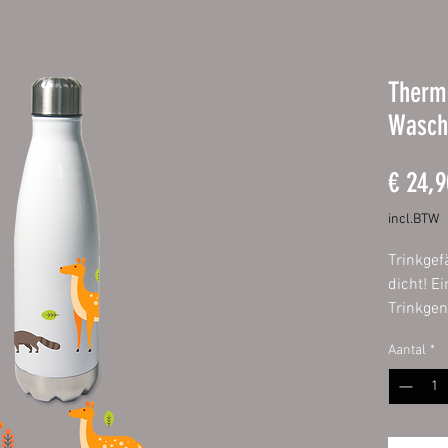
Therm
Wasch
€ 24,9
incl.BTW
Trinkgef
dicht! E
Trinkgen
Thermofl
Aantal
*
Büro. Du
Doppelwa
lange hei
mindest