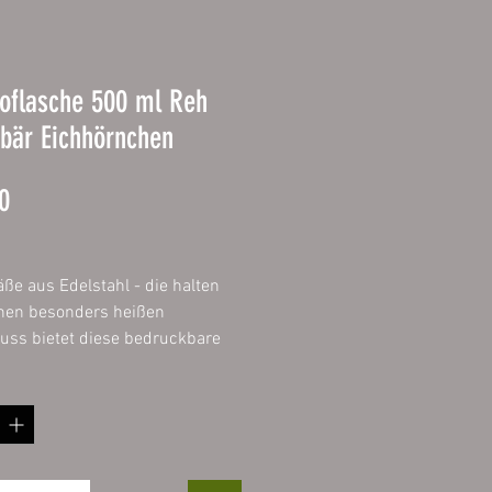
oflasche 500 ml Reh
bär Eichhörnchen
Prijs
0
äße aus Edelstahl - die halten
inen besonders heißen
uss bietet diese bedruckbare
asche für Sport, Freizeit oder
rch die
ndkonstruktion bleibt Heißes
ß und Kaltes lange kalt, für
ens 8 Stunden und