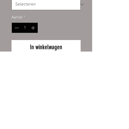
Aantal
*
In winkelwagen
PVC-Werbebanner
umweltfreundlich mit der
neuesten LATEX-Printtechnologie
bedruckt in fotorealistischer
Druckqualität.
Speziell geeignet für Aktionen,
Wiederrufsbelehrung
Partybanner, Veranstaltungen,
Gerüstplanen und
Zahlung und Versand
Fassadenwerbung.
AGB