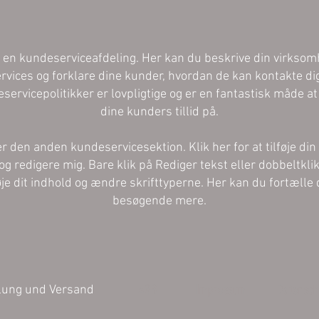
 en kundeserviceafdeling. Her kan du beskrive din virkso
ervices og forklare dine kunder, hvordan de kan kontakte dig
servicepolitikker er lovpligtige og er en fantastisk måde at
dine kunders tillid på.
er den anden kundeservicesektion. Klik her for at tilføje din
og redigere mig. Bare klik på Rediger tekst eller dobbeltklik
føje dit indhold og ændre skrifttyperne. Her kan du fortælle 
besøgende mere.
AGB
Impressum
Datensch
lung und Versand