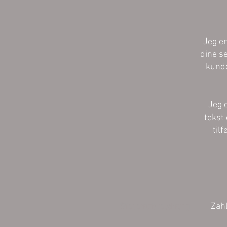
Jeg er
dine s
kunde
Jeg 
tekst 
til
Wiederrufsbelehrung
Zah