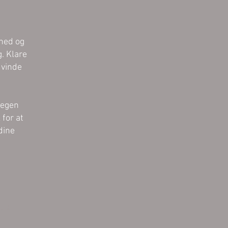
mhed og
. Klare
 vinde
 egen
 for at
dine
utz