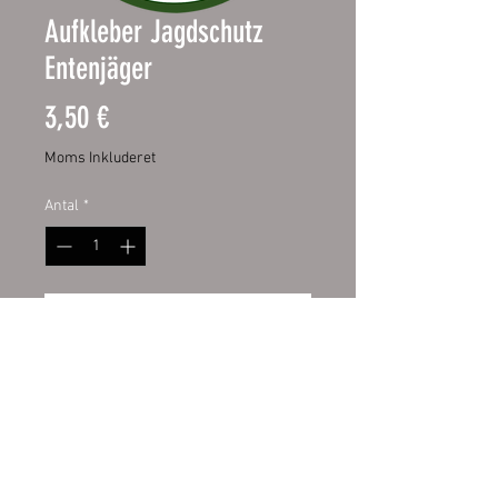
Aufkleber Jagdschutz
Entenjäger
Pris
3,50 €
Moms Inkluderet
Antal
*
Tilføj til kurv
Material: Hochwertige Folie mit
UV Schutzlaminat
Größe: ca. 9 x 11 cm
Geignet auf allen Fett und
Staubfreien Flächen.