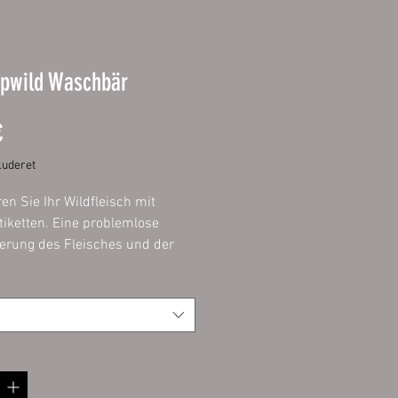
ppwild Waschbär
Pris
€
uderet
ren Sie Ihr Wildfleisch mit
tiketten. Eine problemlose
zierung des Fleisches und der
t ein muss und mit diesen
n problemlos, einfach und
möglich.
ie das Etikett mit einem
ntmarker aus und lassen Sie
antrocknen, sodass die Schrift