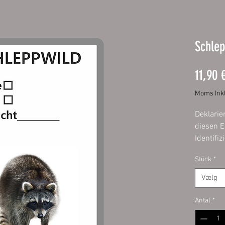
Schle
11,90 
Moms Inkl
Deklarie
diesen E
Identifi
Wurst is
Stück
*
Etikette
schnell 
Vælg
Füllen S
Antal
*
Permane
es kurz 