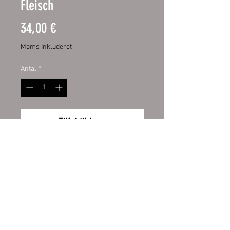
Fleisch
Pris
34,00 €
Moms Inkluderet
Antal
*
Tilføj til kurv
Spülmaschinen Aufkleber
34,00 €
Preis
inkl. MwSt.
Wiederrufsbelehrung