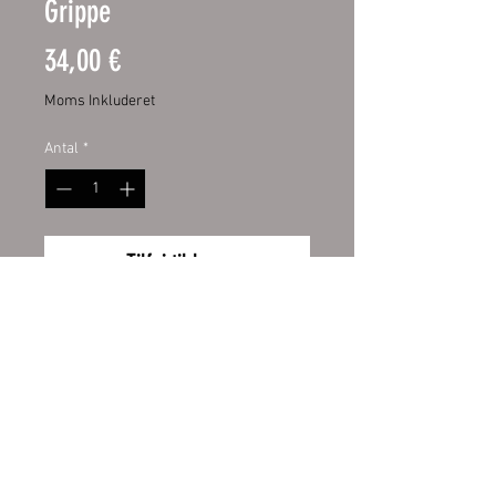
Grippe
Pris
34,00 €
Moms Inkluderet
Antal
*
Tilføj til kurv
Spülmaschinen Aufkleber
34,00 €
Preis
inkl. MwSt.
Wiederrufsbelehrung