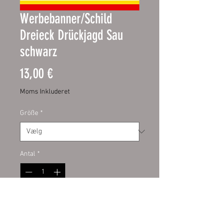
Werbebanner/Schild
Dreieck Drückjagd Sau
schwarz
Pris
13,00 €
Moms Inkluderet
Größe
*
Antal
*
Tilføj til kurv