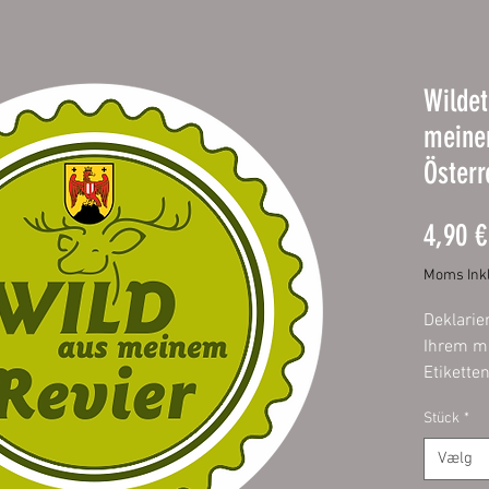
Wildet
meine
Österr
4,90 €
Moms Inkl
Deklarie
Ihrem mi
Etikette
deutsche
Stück
*
Wählen S
und Sie 
Vælg
dazu pa