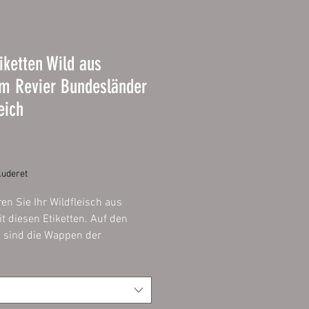
iketten Wild aus
m Revier Bundesländer
eich
Pris
uderet
ren Sie Ihr Wildfleisch aus
t diesen Etiketten. Auf den
n sind die Wappen der
n Bundesländer abgebildet.
ie einfach Ihr Bundesland aus
erhalten die Etiketten mit dem
ssenden Wappen.