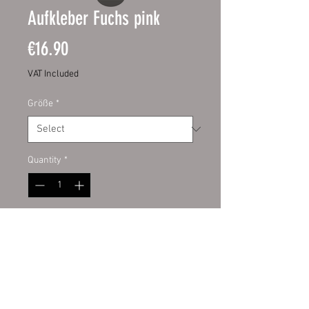
Aufkleber Fuchs pink
Price
€16.90
VAT Included
Größe
*
Quantity
*
Add to Cart
Digitaldruckaufkleber mit UV-
Schutzlamiant auf Kontur
geschnitten. Hochwertige PVC