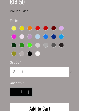
Price
€13.50
VAT Included
Farbe
*
Größe
*
Quantity
*
Add to Cart