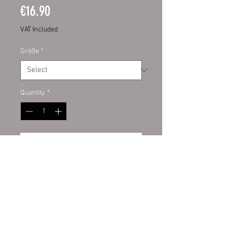
Price
€16.90
VAT Included
Größe
*
Quantity
*
Add to Cart
Digitaldruckaufkleber mit UV-
Schutzlamiant auf Kontur
geschnitten. Hochwertige PVC
Folie für den Innen- und
Außenbereich. Auf allem