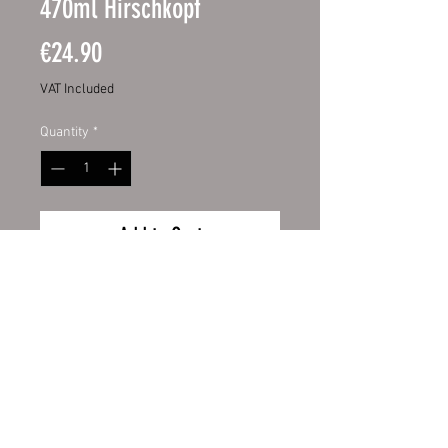
470ml Hirschkopf
Price
€24.90
VAT Included
Quantity
*
Add to Cart
Edelstahl-Thermobecher 17oz
Hochwertiger 17oz Edelstahl-
Thermobecher
Hochweiß, glänzende
Oberfläche
Druck von höchster Qualität
Wiederrufsbelehrung
Ø ca. 85 mm