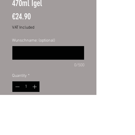
470ml Igel
Price
€24.90
VAT Included
Wunschname: (optional)
0/500
Quantity
*
Add to Cart
Edelstahl-Thermobecher 17oz
Hochwertiger 17oz Edelstahl-