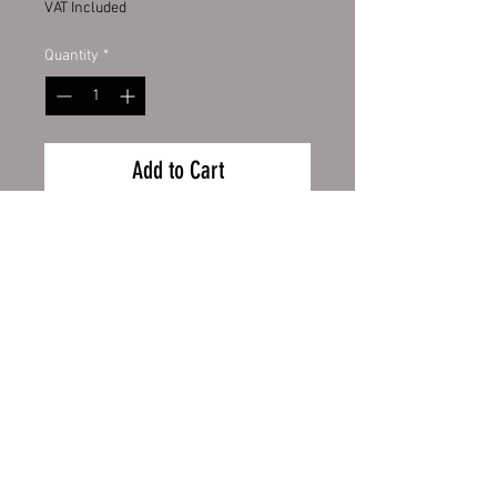
VAT Included
Quantity
*
Add to Cart
Emailletasse weiß 12oz, mit
schwarzem Tassenrand.
Emailletasse weiß mit original
ORCA Beschichtung
Wiederrufsbelehrung
Handspülung empfohlen
Zahlung und Versand
Höhe 80 mm, Ø 80 mm, ca. 130 g
AGB