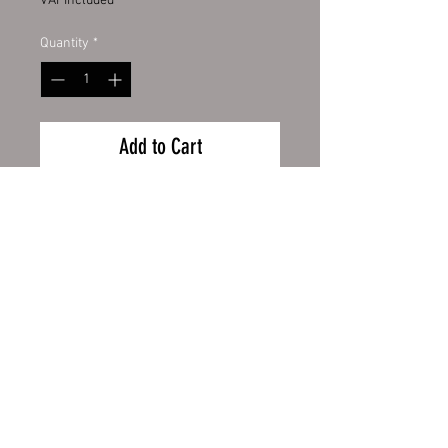
VAT Included
Quantity
*
Add to Cart
Emailletasse weiß 12oz, mit
schwarzem Tassenrand.
Emailletasse weiß mit original
ORCA Beschichtung
Wiederrufsbelehrung
Handspülung empfohlen
Zahlung und Versand
Höhe 80 mm, Ø 80 mm, ca. 130 g
AGB
Impressum
Fassungsvermögen ca. 300 ml