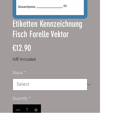
Etiketten Kennzeichnung
Fisch Forelle Vektor
Price
€12.90
VAT Included
Stück
*
Quantity
*
Add to Cart