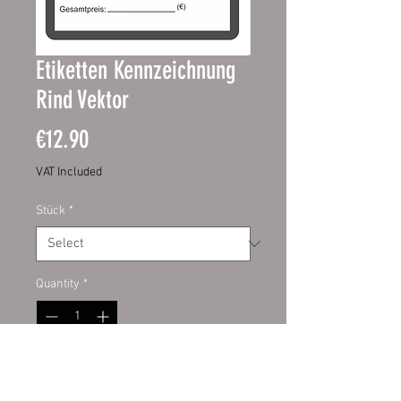
Etiketten Kennzeichnung
Rind Vektor
Price
€12.90
VAT Included
Stück
*
Quantity
*
Add to Cart