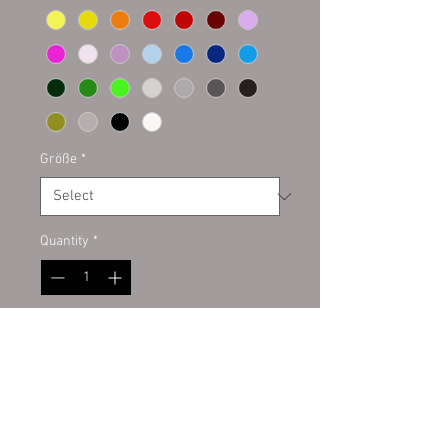
Größe
*
Quantity
*
Add to Cart
Plottaufkleber auf Kontur
geschnitten. Hochwertige PVC