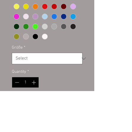
Größe
*
Quantity
*
Add to Cart
Plottaufkleber auf Kontur
geschnitten. Hochwertige PVC