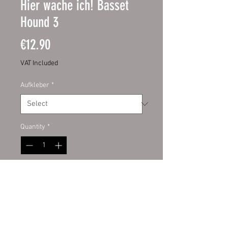
Hier wache ich! Basset
Hound 3
Price
€12.90
VAT Included
Aufkleber
*
Quantity
*
Add to Cart
Schild:
hochwertige Digitaldruckfo
lie mit UV-Schutzlaminat auf