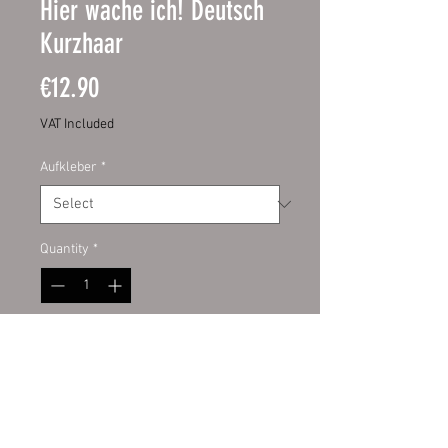
Hier wache ich! Deutsch
Kurzhaar
Price
€12.90
VAT Included
Aufkleber
*
Quantity
*
Add to Cart
Schild:
hochwertige Digitaldruckfo
lie mit UV-Schutzlaminat auf