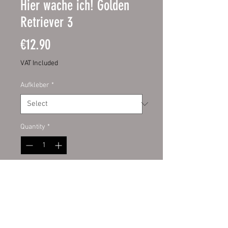
Hier wache ich! Golden
Retriever 3
Price
€12.90
VAT Included
Aufkleber
*
Quantity
*
Add to Cart
Schild:
hochwertige Digitaldruckfo
lie mit UV-Schutzlaminat auf