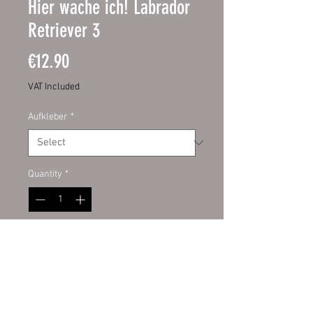
Hier wache ich! Labrador
Retriever 3
Price
€12.90
VAT Included
Aufkleber
*
Quantity
*
Add to Cart
Schild:
hochwertige Digitaldruckfo
lie mit UV-Schutzlaminat auf