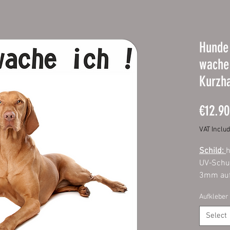
Hunde 
wache 
Kurzh
€12.90
VAT Inclu
Schild:
h
UV-Schut
3mm auf
Ecken. M
Aufkleber
Außenbe
Select
Aufklebe