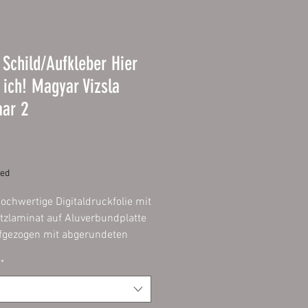
Schild/Aufkleber Hier
ich! Magyar Vizsla
aar 2
Price
ded
ochwertige Digitaldruckfolie mit
zlaminat auf Aluverbundplatte
gezogen mit abgerundeten
ontage im Innen- und
*
reich möglich.
r:
hochwertige Digitaldruckfolie