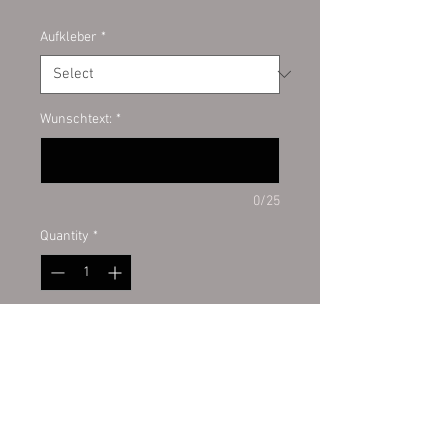
Aufkleber
*
Wunschtext:
*
0/25
Quantity
*
Add to Cart
Hundeaufkleber von hoher Qualität
Der Hundeaufkleber ist aus