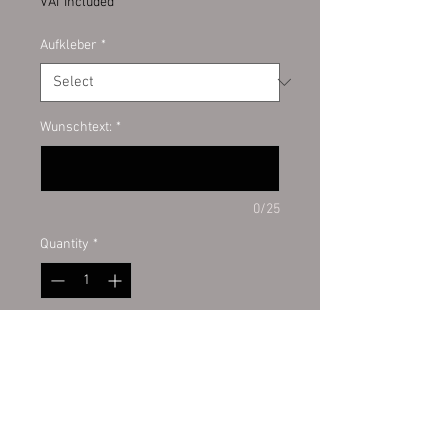
VAT Included
Aufkleber
*
Wunschtext:
*
0/25
Quantity
*
Add to Cart
Hundeaufkleber von hoher Qualität