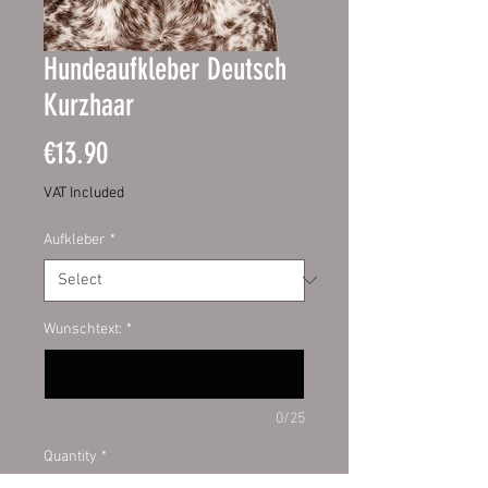
Hundeaufkleber Deutsch
Kurzhaar
Price
€13.90
VAT Included
Aufkleber
*
Wunschtext:
*
0/25
Quantity
*