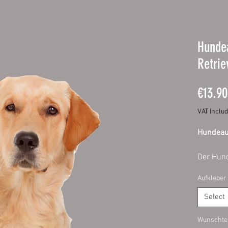
Hunde
Retrie
€13.90
VAT Inclu
Hundeauf
Der Hund
hochwert
Aufkleber
Schutzla
Dadurch 
Select
Haltbark
Intensit
Wunschtex